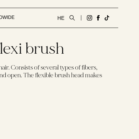
DWIDE
HE
גדעון
לעמוד
Tiktok
קוסמטיקס
הפייסבוק
link
של
אנגלית
flexi brush
גדעון
באינסטגרם
קוסמטיקס
אנגלית
air. Consists of several types of fibers,
and open. The flexible brush head makes