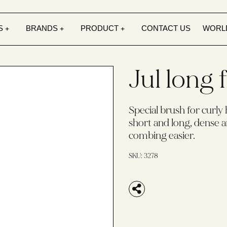
S
BRANDS
PRODUCT
CONTACT US
WORL
Jul long 
Special brush for curly h
short and long, dense 
combing easier.
SKU:
3278