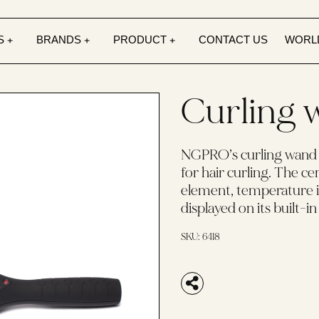
S
BRANDS
PRODUCT
CONTACT US
WORL
Curling 
NGPRO’s curling wand is
for hair curling. The ce
element, temperature is 
displayed on its built-in
SKU:
6418