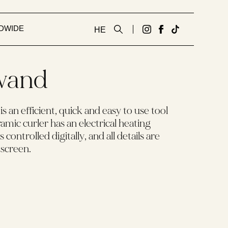
DWIDE
HE
גדעון
לעמוד
Tiktok
קוסמטיקס
הפייסבוק
link
של
אנגלית
wand
גדעון
באינסטגרם
קוסמטיקס
אנגלית
 an efficient, quick and easy to use tool
ramic curler has an electrical heating
controlled digitally, and all details are
 screen.