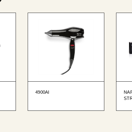
4900AI
NAR
ST